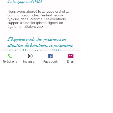
Le langage oral (14h)
Nous avons abordé le langage oral et la
communication chez l'enfant neuro-
typique, dans l'autisme. Les éventuels
support à associer (pictos, signes) on
également étaient vus)
L'hygiène orale des personnes en
situation de handicap, et présentant
des troubles autistiques (14h)
Téléphone
Instagram
Facebook
Email
L'hygiène bucco-dentaire n'est pas
toujours facile à aborder.
Cette formation m'a permis
d'apprendre à désensibiliser l'univers
de la bouche afin de pouvoir brosser
les dents de son enfant, et de lui
apprendre.
Je pourrais vous transmettre cette
méthode.